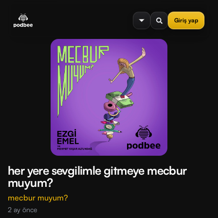
se menu
Giriş yap
her yere sevgilimle gitmeye mecbur
muyum?
mecbur muyum?
2 ay önce