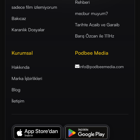
Rehberi
sadece film izlemiyorum
mecbur muyum?
Bakıcaz
Tarihte Acaib ve Garaib
Karanlık Dosyalar
Barış Özcan ile 111Hz
Kurumsal
Podbee Media
info@podbeemedia
.com
Hakkında
Marka İşbirlikleri
Blog
İletişim