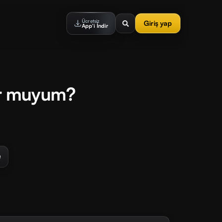
Ücretsiz
Giriş yap
App'i İndir
r muyum?