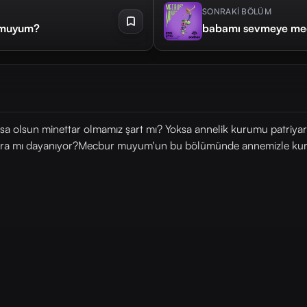
SONRAKİ BÖLÜM
r muyum?
babamı sevmeye m
sa olsun minettar olmamız şart mı? Yoksa annelik kurumu patriyark
ara mı dayanıyor?Mecbur muyum'un bu bölümünde annemizle kurduğu