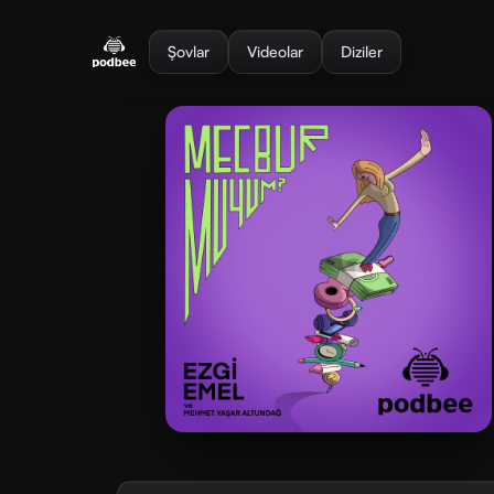
se menu
Şovlar
Videolar
Diziler