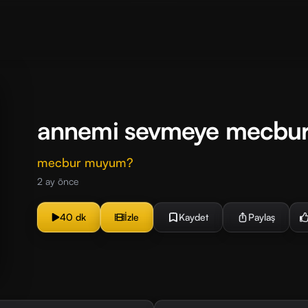
annemi sevmeye mecbu
mecbur muyum?
2 ay önce
40 dk
İzle
Kaydet
Paylaş