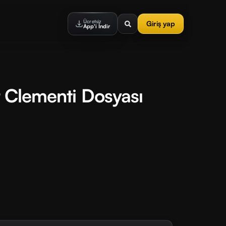
Ücretsiz
Giriş yap
App'i İndir
r Clementi Dosyası