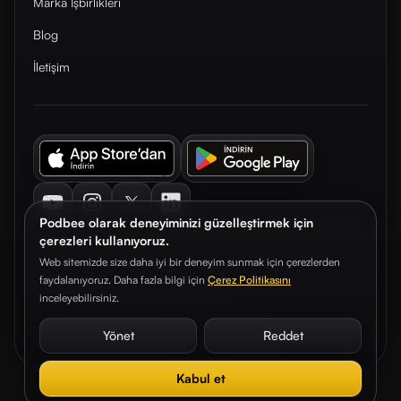
Marka İşbirlikleri
Blog
İletişim
Youtube
Instagram
Twitter
LinkedIn
Podbee olarak deneyiminizi güzelleştirmek için
çerezleri kullanıyoruz.
Web sitemizde size daha iyi bir deneyim sunmak için çerezlerden
faydalanıyoruz. Daha fazla bilgi için
Çerez Politikasını
© 2026. Podbee Media. Tüm hakları saklıdır.
inceleyebilirsiniz.
Çerez Tercihleri
Aydınlatma Metni
Gizlilik Sözleşmesi
Yönet
Reddet
Kabul et