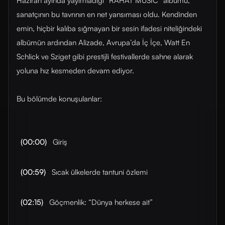
Haziran ayında yayımladığı “RAHAT MUSIC” albümü,
sanatçının bu tavrının en net yansıması oldu. Kendinden
emin, hiçbir kalıba sığmayan bir sesin ifadesi niteliğindeki
albümün ardından Alizade, Avrupa’da İç İçe, Watt En
Schlick ve Sziget gibi prestijli festivallerde sahne alarak
yoluna hız kesmeden devam ediyor.
Bu bölümde konuşulanlar:
(00:00)
Giriş
(00:59)
Sıcak ülkelerde tantuni özlemi
(02:15)
Göçmenlik: “Dünya herkese ait”