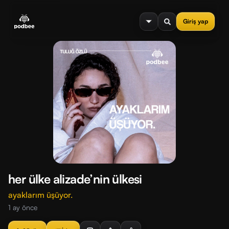
se menu
Giriş yap
her ülke alizade’nin ülkesi
ayaklarım üşüyor.
1 ay önce