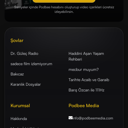
Saniyeler içinde Podbee hesabını oluşturup video içerikleri ücretsiz
izleyebilirsin.
Şovlar
Dr. Güleç Radio
Haddini Aşan Yaşam
Rehberi
sadece film izlemiyorum
mecbur muyum?
Bakıcaz
Tarihte Acaib ve Garaib
Karanlık Dosyalar
Barış Özcan ile 111Hz
Kurumsal
Podbee Media
info@podbeemedia
.com
Hakkında