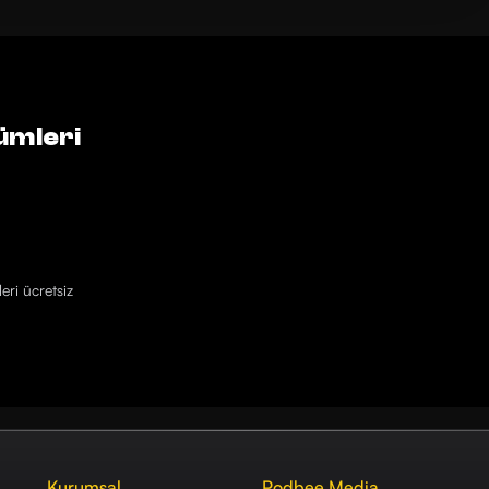
ümleri
eri ücretsiz
Kurumsal
Podbee Media