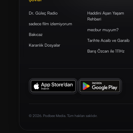
Dr. Güleç Radio
Haddini Aşan Yaşam
Rehberi
sadece film izlemiyorum
mecbur muyum?
Bakıcaz
Tarihte Acaib ve Garaib
Karanlık Dosyalar
Barış Özcan ile 111Hz
© 2026. Podbee Media. Tüm hakları saklıdır.