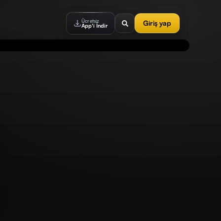
Ücretsiz
Giriş yap
App'i İndir