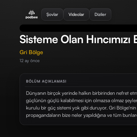
se menu
Şovlar
Videolar
Diziler
Sisteme Olan Hıncımızı B
Gri Bölge
12 ay önce
BÖLÜM AÇIKLAMASI
Dünyanın birçok yerinde halkın birbirinden nefret e
güçlünün güçlü kalabilmesi için olmazsa olmaz şeyler
kurulu bir güç sistemi yok gibi duruyor. Gri Bölge'n
propagandaların bize neler yapıldığına ve tüm bunlard