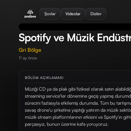
se menu
Şovlar
Videolar
Diziler
Spotify ve Müzik Endüstr
Gri Bölge
11 ay önce
BÖLÜM AÇIKLAMASI
Müziği CD ya da plak gibi fiziksel olarak satın alabil
streaming service'ler dönemine geçiş yapmış durumd
sürecini fazlasıyla etkilemiş durumda. Tüm bu tartışm
savaş drone'u şirketine yaptığı yatırım da müzik sek
müzik stream platformlarının etkisini ve Spotify'ın gi
parçasıyız, bunun üzerine kafa yoruyoruz.