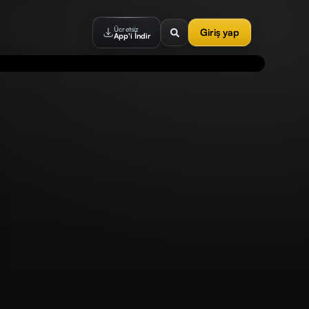
Ücretsiz
Giriş yap
App'i İndir