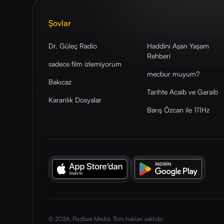
Şovlar
Dr. Güleç Radio
Haddini Aşan Yaşam
Rehberi
sadece film izlemiyorum
mecbur muyum?
Bakıcaz
Tarihte Acaib ve Garaib
Karanlık Dosyalar
Barış Özcan ile 111Hz
© 2026. Podbee Media. Tüm hakları saklıdır.