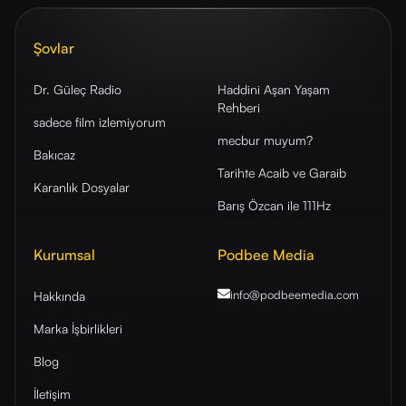
Şovlar
Dr. Güleç Radio
Haddini Aşan Yaşam
Rehberi
sadece film izlemiyorum
mecbur muyum?
Bakıcaz
Tarihte Acaib ve Garaib
Karanlık Dosyalar
Barış Özcan ile 111Hz
Kurumsal
Podbee Media
info@podbeemedia
.com
Hakkında
Marka İşbirlikleri
Blog
İletişim