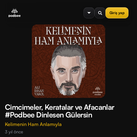
se menu
Giriş yap
Cimcimeler, Keratalar ve Afacanlar
#Podbee Dinlesen Gülersin
Kelimenin Ham Anlamıyla
3 yıl önce