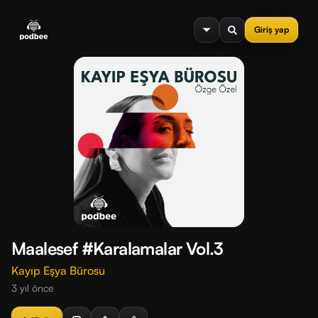
se menu
Giriş yap
Maalesef #Karalamalar Vol.3
Kayıp Eşya Bürosu
3 yıl önce