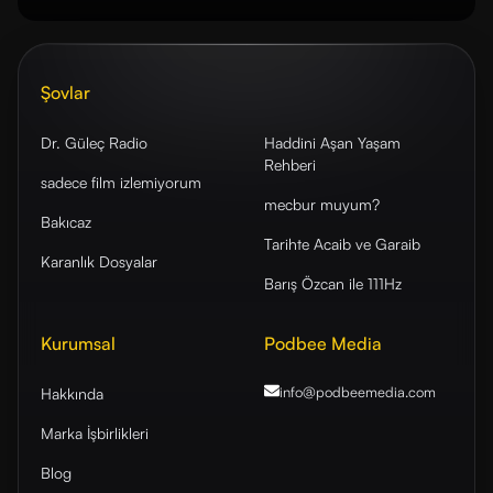
Şovlar
Dr. Güleç Radio
Haddini Aşan Yaşam
Rehberi
sadece film izlemiyorum
mecbur muyum?
Bakıcaz
Tarihte Acaib ve Garaib
Karanlık Dosyalar
Barış Özcan ile 111Hz
Kurumsal
Podbee Media
info@podbeemedia
.com
Hakkında
Marka İşbirlikleri
Blog