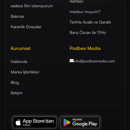
Rehberi
sadece film izlemiyorum
mecbur muyum?
Bakıcaz
Tarihte Acaib ve Garaib
Karanlık Dosyalar
Barış Özcan ile 111Hz
Kurumsal
Podbee Media
info@podbeemedia
.com
Hakkında
Marka İşbirlikleri
Blog
İletişim