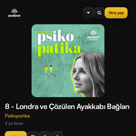
se menu
Giriş yap
8 - Londra ve Çözülen Ayakkabı Bağları
Psikopatika
3 yıl önce