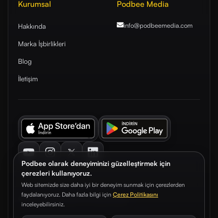
Kurumsal
Podbee Media
info@podbeemedia
.com
Hakkında
Marka İşbirlikleri
Blog
İletişim
Youtube
Instagram
Twitter
LinkedIn
Podbee olarak deneyiminizi güzelleştirmek için
çerezleri kullanıyoruz.
Web sitemizde size daha iyi bir deneyim sunmak için çerezlerden
faydalanıyoruz. Daha fazla bilgi için
Çerez Politikasını
© 2026. Podbee Media. Tüm hakları saklıdır.
inceleyebilirsiniz.