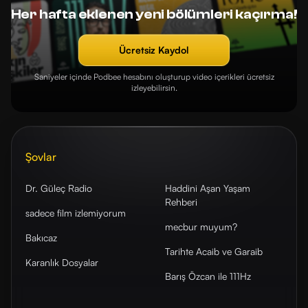
Her hafta eklenen yeni bölümleri kaçırma!
Ücretsiz Kaydol
Saniyeler içinde Podbee hesabını oluşturup video içerikleri ücretsiz
izleyebilirsin.
Şovlar
Dr. Güleç Radio
Haddini Aşan Yaşam
Rehberi
sadece film izlemiyorum
mecbur muyum?
Bakıcaz
Tarihte Acaib ve Garaib
Karanlık Dosyalar
Barış Özcan ile 111Hz