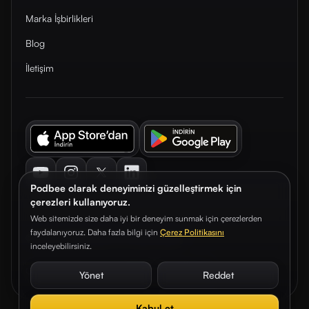
Marka İşbirlikleri
Blog
İletişim
Youtube
Instagram
Twitter
LinkedIn
Podbee olarak deneyiminizi güzelleştirmek için
çerezleri kullanıyoruz.
Web sitemizde size daha iyi bir deneyim sunmak için çerezlerden
faydalanıyoruz. Daha fazla bilgi için
Çerez Politikasını
© 2026. Podbee Media. Tüm hakları saklıdır.
inceleyebilirsiniz.
Çerez Tercihleri
Aydınlatma Metni
Gizlilik Sözleşmesi
Yönet
Reddet
Kabul et