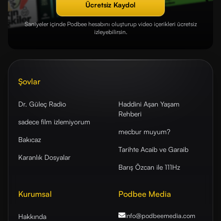
Ücretsiz Kaydol
Saniyeler içinde Podbee hesabını oluşturup video içerikleri ücretsiz
izleyebilirsin.
Şovlar
Dr. Güleç Radio
Haddini Aşan Yaşam
Rehberi
sadece film izlemiyorum
mecbur muyum?
Bakıcaz
Tarihte Acaib ve Garaib
Karanlık Dosyalar
Barış Özcan ile 111Hz
Kurumsal
Podbee Media
info@podbeemedia
.com
Hakkında