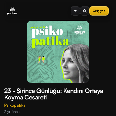
se menu
Giriş yap
23 - Şirince Günlüğü: Kendini Ortaya
Koyma Cesareti
Psikopatika
2 yıl önce