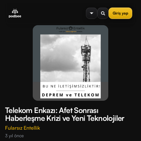
se menu
Giriş yap
Telekom Enkazı: Afet Sonrası
Haberleşme Krizi ve Yeni Teknolojiler
Fularsız Entellik
3 yıl önce