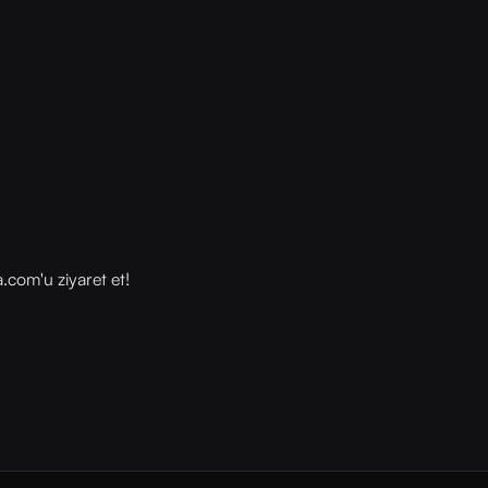
com⁠⁠'u ziyaret et!