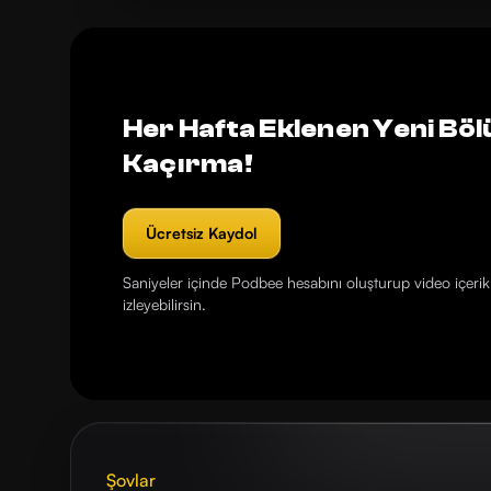
Her Hafta Eklenen Yeni Böl
Kaçırma!
Ücretsiz Kaydol
Saniyeler içinde Podbee hesabını oluşturup video içerikl
izleyebilirsin.
Şovlar