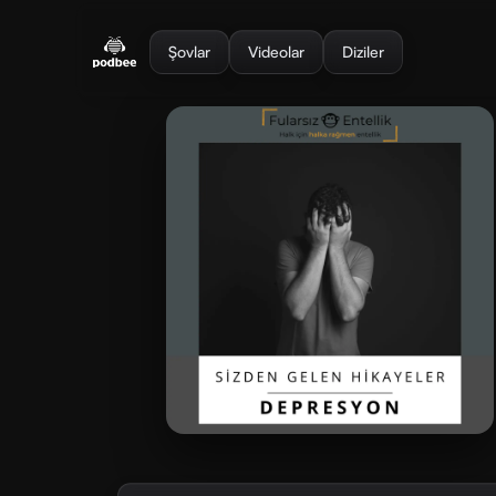
se menu
Şovlar
Videolar
Diziler