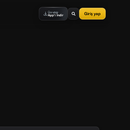
Ücretsiz
Giriş yap
App'i İndir