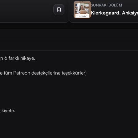
SONRAKİ BÖLÜM
Kierkegaard, Anksiy
n 6 farklı hikaye.
e tüm Patreon destekçilerine teşekkürler)
kiyete.