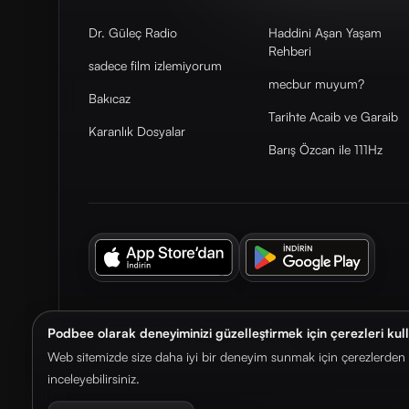
Dr. Güleç Radio
Haddini Aşan Yaşam
Rehberi
sadece film izlemiyorum
mecbur muyum?
Bakıcaz
Tarihte Acaib ve Garaib
Karanlık Dosyalar
Barış Özcan ile 111Hz
Podbee olarak deneyiminizi güzelleştirmek için çerezleri kul
© 2026. Podbee Media. Tüm hakları saklıdır.
Web sitemizde size daha iyi bir deneyim sunmak için çerezlerden f
inceleyebilirsiniz.