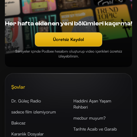
Her hafta eklenen yeni bölümleri kaçırma!
Ücretsiz Kaydol
Saniyeler içinde Podbee hesabını oluşturup video içerikleri ücretsiz
izleyebilirsin.
Şovlar
Dr. Güleç Radio
Haddini Aşan Yaşam
Rehberi
sadece film izlemiyorum
mecbur muyum?
Bakıcaz
Tarihte Acaib ve Garaib
Karanlık Dosyalar