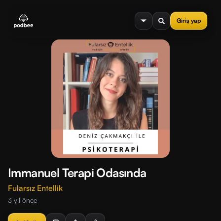
se menu
Giriş yap
Immanuel Terapi Odasında
Fularsız Entellik
3 yıl önce