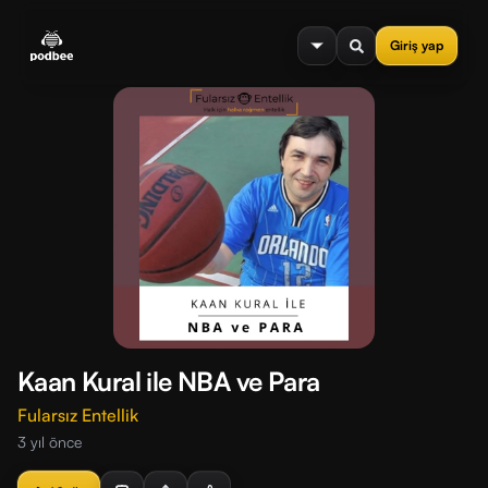
se menu
Giriş yap
Kaan Kural ile NBA ve Para
Fularsız Entellik
3 yıl önce