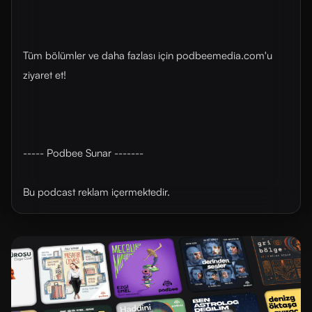
Tüm bölümler ve daha fazlası için ⁠⁠podbeemedia.com⁠⁠'u
ziyaret et!
----- Podbee Sunar -------
Bu podcast reklam içermektedir.