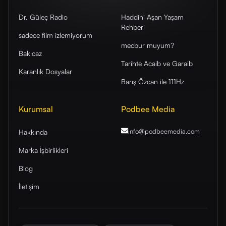
Dr. Güleç Radio
Haddini Aşan Yaşam
Rehberi
sadece film izlemiyorum
mecbur muyum?
Bakıcaz
Tarihte Acaib ve Garaib
Karanlık Dosyalar
Barış Özcan ile 111Hz
Kurumsal
Podbee Media
info@podbeemedia
.com
Hakkında
Marka İşbirlikleri
Blog
İletişim