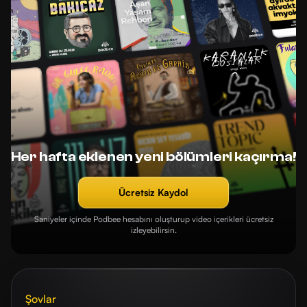
Her hafta eklenen yeni bölümleri kaçırma!
Ücretsiz Kaydol
Saniyeler içinde Podbee hesabını oluşturup video içerikleri ücretsiz
izleyebilirsin.
Şovlar