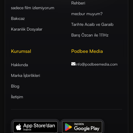
Rehberi
sadece film izlemiyorum
mecbur muyum?
Bakıcaz
Tarihte Acaib ve Garaib
Karanlık Dosyalar
Barış Özcan ile 111Hz
Kurumsal
Podbee Media
info@podbeemedia
.com
Hakkında
Marka İşbirlikleri
Blog
İletişim