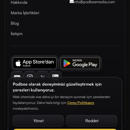
info@podbeemedia
.com
Hakkında
Marka İşbirlikleri
Blog
İletişim
Youtube
Instagram
Twitter
LinkedIn
Podbee olarak deneyiminizi güzelleştirmek için
çerezleri kullanıyoruz.
Web sitemizde size daha iyi bir deneyim sunmak için çerezlerden
faydalanıyoruz. Daha fazla bilgi için
Çerez Politikasını
© 2026. Podbee Media. Tüm hakları saklıdır.
inceleyebilirsiniz.
Çerez Tercihleri
Aydınlatma Metni
Gizlilik Sözleşmesi
Yönet
Reddet