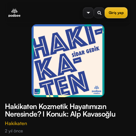
se menu
Giriş yap
Hakikaten Kozmetik Hayatımızın
Neresinde? I Konuk: Alp Kavasoğlu
Hakikaten
2 yıl önce