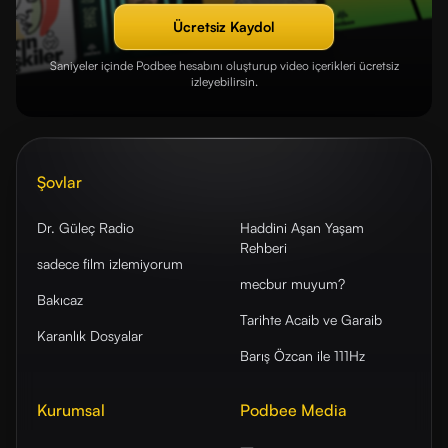
Ücretsiz Kaydol
Saniyeler içinde Podbee hesabını oluşturup video içerikleri ücretsiz
izleyebilirsin.
Şovlar
Dr. Güleç Radio
Haddini Aşan Yaşam
Rehberi
sadece film izlemiyorum
mecbur muyum?
Bakıcaz
Tarihte Acaib ve Garaib
Karanlık Dosyalar
Barış Özcan ile 111Hz
Kurumsal
Podbee Media