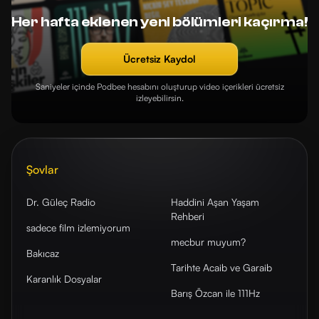
Her hafta eklenen yeni bölümleri kaçırma!
Ücretsiz Kaydol
Saniyeler içinde Podbee hesabını oluşturup video içerikleri ücretsiz
izleyebilirsin.
Şovlar
Dr. Güleç Radio
Haddini Aşan Yaşam
Rehberi
sadece film izlemiyorum
mecbur muyum?
Bakıcaz
Tarihte Acaib ve Garaib
Karanlık Dosyalar
Barış Özcan ile 111Hz