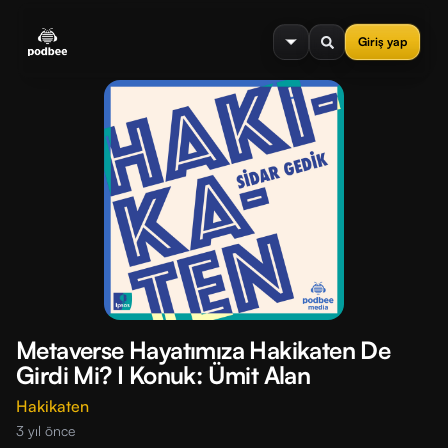
se menu
Giriş yap
Metaverse Hayatımıza Hakikaten De
Girdi Mi? I Konuk: Ümit Alan
Hakikaten
3 yıl önce