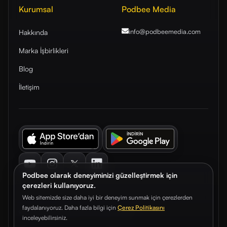
Kurumsal
Podbee Media
info@podbeemedia
.com
Hakkında
Marka İşbirlikleri
Blog
İletişim
Youtube
Instagram
Twitter
LinkedIn
Podbee olarak deneyiminizi güzelleştirmek için
çerezleri kullanıyoruz.
Web sitemizde size daha iyi bir deneyim sunmak için çerezlerden
faydalanıyoruz. Daha fazla bilgi için
Çerez Politikasını
© 2026. Podbee Media. Tüm hakları saklıdır.
inceleyebilirsiniz.