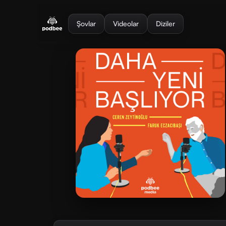
se menu
Şovlar
Videolar
Diziler