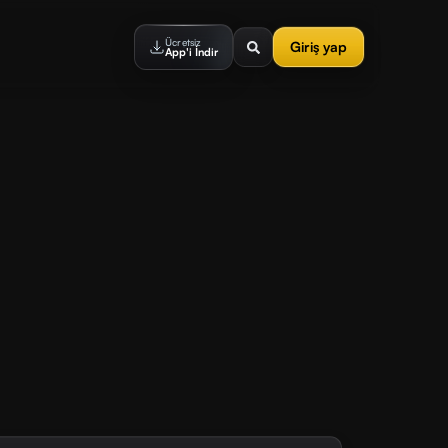
Ücretsiz
Giriş yap
App'i İndir