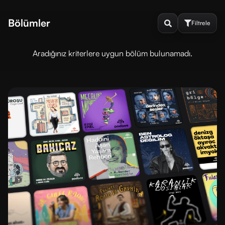
Bölümler
Filtrele
Aradığınız kriterlere uygun bölüm bulunamadı.
Sırala
ve
Filtrele
DINLENME
DURUMU
Dinlenmedi
Dinlendi
SIRALAMA
En
En
yeni
eski