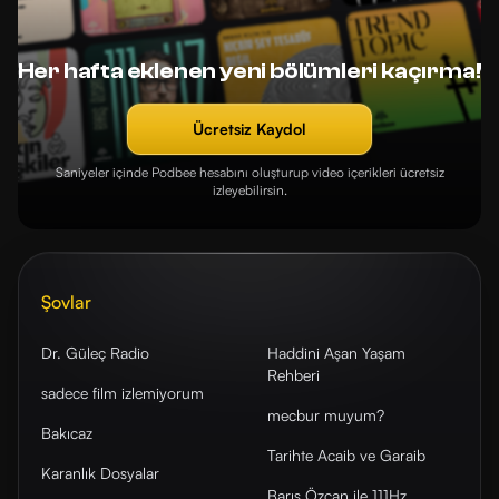
Her hafta eklenen yeni bölümleri kaçırma!
Ücretsiz Kaydol
Saniyeler içinde Podbee hesabını oluşturup video içerikleri ücretsiz
izleyebilirsin.
Şovlar
Dr. Güleç Radio
Haddini Aşan Yaşam
Rehberi
sadece film izlemiyorum
mecbur muyum?
Bakıcaz
Tarihte Acaib ve Garaib
Karanlık Dosyalar
Barış Özcan ile 111Hz