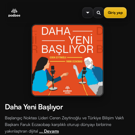
se menu
Giriş yap
Daha Yeni Başlıyor
Başlangıç Noktası Lideri Ceren Zeytinoğlu ve Türkiye Bilişim Vakfı
Başkanı Faruk Eczacıbaşı karşılıklı oturup dünyayı birbirine
yakınlaştıran dijital
... Devamı