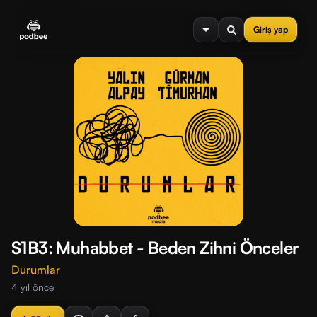
se menu
Giriş yap
S1B3: Muhabbet - Beden Zihni Önceler
Durumlar
4 yıl önce