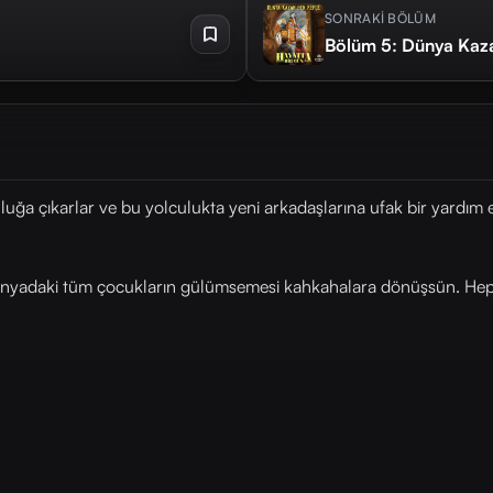
SONRAKİ BÖLÜM
Bölüm 5: Dünya Kaz
ğa çıkarlar ve bu yolculukta yeni arkadaşlarına ufak bir yardım eli u
nyadaki tüm çocukların gülümsemesi kahkahalara dönüşsün. Hep b