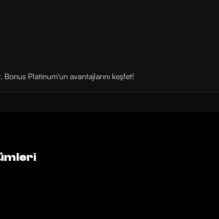
onus Platinum'un avantajlarını ⁠⁠keşfet⁠⁠!
ümleri