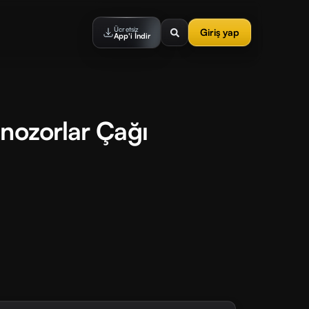
Ücretsiz
Giriş yap
App'i İndir
inozorlar Çağı