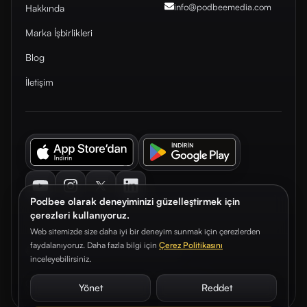
info@podbeemedia
.com
Hakkında
Marka İşbirlikleri
Blog
İletişim
Youtube
Instagram
Twitter
LinkedIn
Podbee olarak deneyiminizi güzelleştirmek için
çerezleri kullanıyoruz.
Web sitemizde size daha iyi bir deneyim sunmak için çerezlerden
faydalanıyoruz. Daha fazla bilgi için
Çerez Politikasını
© 2026. Podbee Media. Tüm hakları saklıdır.
inceleyebilirsiniz.
Çerez Tercihleri
Aydınlatma Metni
Gizlilik Sözleşmesi
Yönet
Reddet