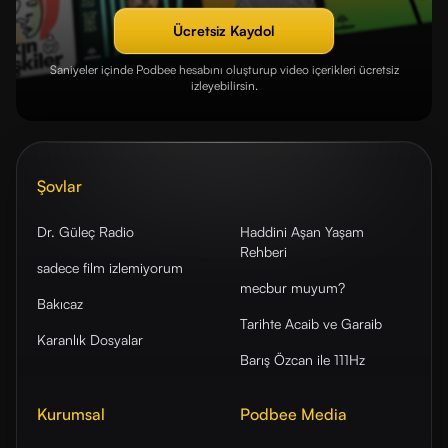
Ücretsiz Kaydol
Saniyeler içinde Podbee hesabını oluşturup video içerikleri ücretsiz
izleyebilirsin.
Şovlar
Dr. Güleç Radio
Haddini Aşan Yaşam
Rehberi
sadece film izlemiyorum
mecbur muyum?
Bakıcaz
Tarihte Acaib ve Garaib
Karanlık Dosyalar
Barış Özcan ile 111Hz
Kurumsal
Podbee Media