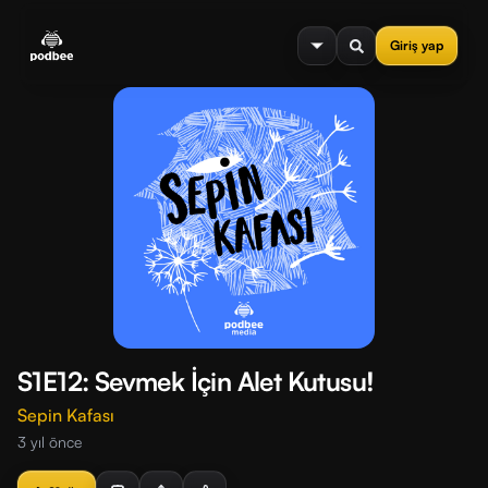
se menu
Giriş yap
S1E12: Sevmek İçin Alet Kutusu!
Sepin Kafası
3 yıl önce