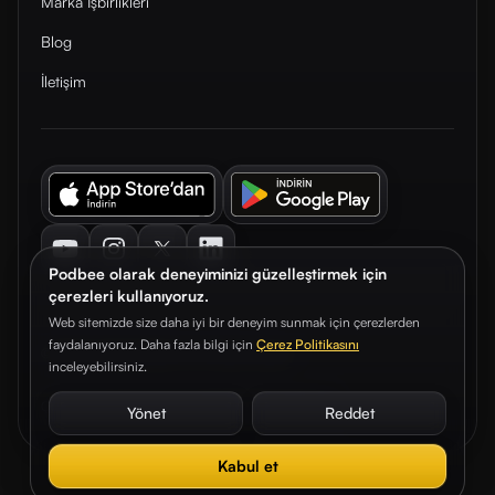
Marka İşbirlikleri
Blog
İletişim
Youtube
Instagram
Twitter
LinkedIn
Podbee olarak deneyiminizi güzelleştirmek için
çerezleri kullanıyoruz.
Web sitemizde size daha iyi bir deneyim sunmak için çerezlerden
faydalanıyoruz. Daha fazla bilgi için
Çerez Politikasını
© 2026. Podbee Media. Tüm hakları saklıdır.
inceleyebilirsiniz.
Çerez Tercihleri
Aydınlatma Metni
Gizlilik Sözleşmesi
Yönet
Reddet
Kabul et