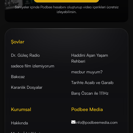
Saniyeler içinde Podbee hesabını oluşturup video içerikleri ücretsiz
izleyebilirsin.
Şovlar
Dr. Güleç Radio
Haddini Aşan Yaşam
Rehberi
sadece film izlemiyorum
mecbur muyum?
Bakıcaz
Tarihte Acaib ve Garaib
Karanlık Dosyalar
Barış Özcan ile 111Hz
Kurumsal
Podbee Media
info@podbeemedia
.com
Hakkında