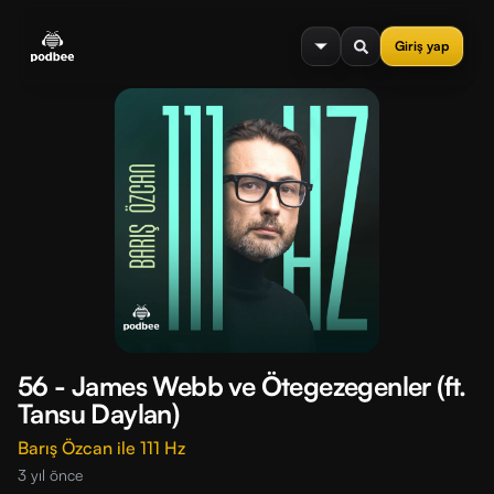
se menu
Giriş yap
56 - James Webb ve Ötegezegenler (ft.
Tansu Daylan)
Barış Özcan ile 111 Hz
3 yıl önce