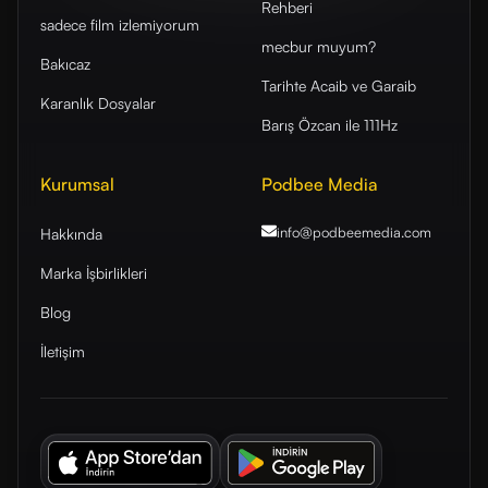
Rehberi
sadece film izlemiyorum
mecbur muyum?
Bakıcaz
Tarihte Acaib ve Garaib
Karanlık Dosyalar
Barış Özcan ile 111Hz
Kurumsal
Podbee Media
info@podbeemedia
.com
Hakkında
Marka İşbirlikleri
Blog
İletişim