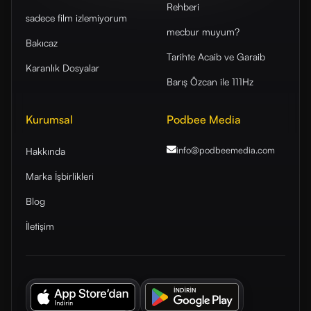
Rehberi
sadece film izlemiyorum
mecbur muyum?
Bakıcaz
Tarihte Acaib ve Garaib
Karanlık Dosyalar
Barış Özcan ile 111Hz
Kurumsal
Podbee Media
info@podbeemedia
.com
Hakkında
Marka İşbirlikleri
Blog
İletişim