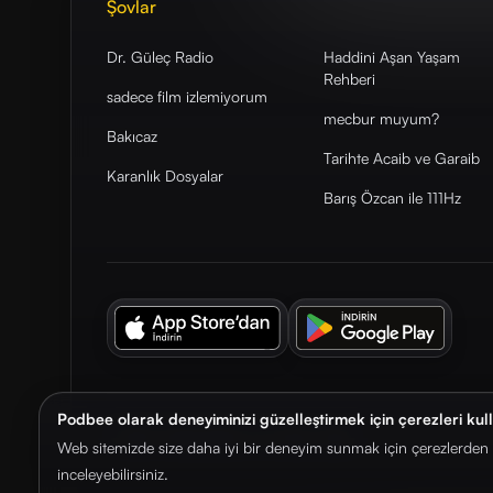
Şovlar
Dr. Güleç Radio
Haddini Aşan Yaşam
Rehberi
sadece film izlemiyorum
mecbur muyum?
Bakıcaz
Tarihte Acaib ve Garaib
Karanlık Dosyalar
Barış Özcan ile 111Hz
Podbee olarak deneyiminizi güzelleştirmek için çerezleri kul
© 2026. Podbee Media. Tüm hakları saklıdır.
Web sitemizde size daha iyi bir deneyim sunmak için çerezlerden f
inceleyebilirsiniz.