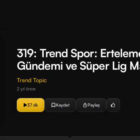
319: Trend Spor: Erteleme
Gündemi ve Süper Lig M
Trend Topic
2 yıl önce
37 dk
Kaydet
Paylaş