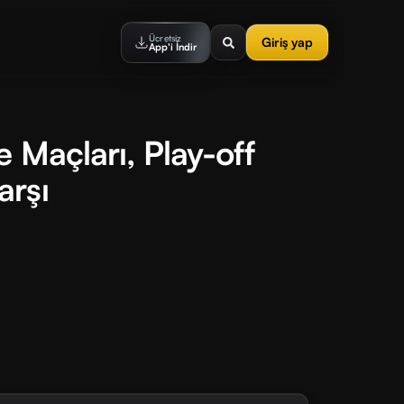
Ücretsiz
Giriş yap
App'i İndir
 Maçları, Play-off
arşı