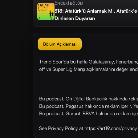
ÖNCEKİ BÖLÜM
318: Atatürk'ü Anlamak Mı, Atatürk
Dinlesen Duyarsın
Bölüm Açıklaması
Trend Spor'da bu hafta Galatasaray, Fenerbahçe
off ve Süper Lig Marşı açıklamalarını değerlendi
Bu podcast, On Dijital Bankacılık hakkında rek
Bu podcast, Pegasus hakkında reklam içerir. Y
Bu podcast, Garanti BBVA hakkında reklam içer
See Privacy Policy at https://art19.com/privac