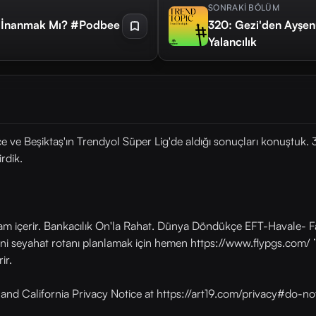
SONRAKİ BÖLÜM
'e İnanmak Mı? #Podbee
320: Gezi'den Ayşenur
Yalancılık
 ve Beşiktaş'ın Trendyol Süper Lig'de aldığı sonuçları konuştuk. 
rdik.
lam içerir. Bankacılık On'la Rahat. Dünya Döndükçe EFT-Havale- Fa
eni seyahat rotanı planlamak için hemen https://www.flypgs.com/ ’
ir.
y and California Privacy Notice at https://art19.com/privacy#do-no