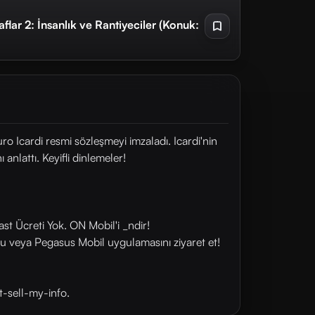
lar 2: İnsanlık ve Rantiyeciler (Konuk:
 Icardi resmi sözleşmeyi imzaladı. Icardi'nin
anlattı. Keyifli dinlemeler!
st Ücreti Yok. ON Mobil'i _ndir!
u veya Pegasus Mobil uygulamasını ziyaret et!
t-sell-my-info.