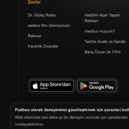
Şovlar
Dr. Güleç Radio
Haddini Aşan Yaşam
Rehberi
sadece film izlemiyorum
mecbur muyum?
Bakıcaz
Tarihte Acaib ve Garaib
Karanlık Dosyalar
Barış Özcan ile 111Hz
Podbee olarak deneyiminizi güzelleştirmek için çerezleri kul
© 2026. Podbee Media. Tüm hakları saklıdır.
Web sitemizde size daha iyi bir deneyim sunmak için çerezlerden f
inceleyebilirsiniz.