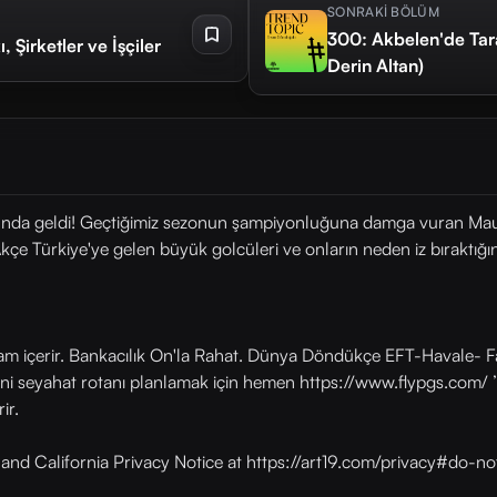
SONRAKİ BÖLÜM
300: Akbelen'de Taraf
 Şirketler ve İşçiler
Derin Altan)
nunda geldi! Geçtiğimiz sezonun şampiyonluğuna damga vuran Mauro
çe Türkiye'ye gelen büyük golcüleri ve onların neden iz bıraktığını 
lam içerir. Bankacılık On'la Rahat. Dünya Döndükçe EFT-Havale- Fa
eni seyahat rotanı planlamak için hemen https://www.flypgs.com/ ’
ir.
y and California Privacy Notice at https://art19.com/privacy#do-no