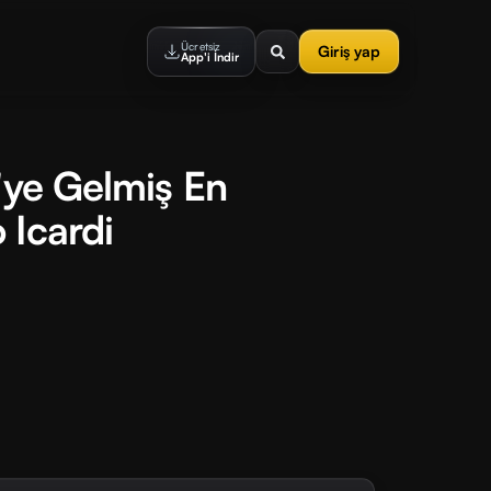
Ücretsiz
Giriş yap
App'i İndir
'ye Gelmiş En
 Icardi