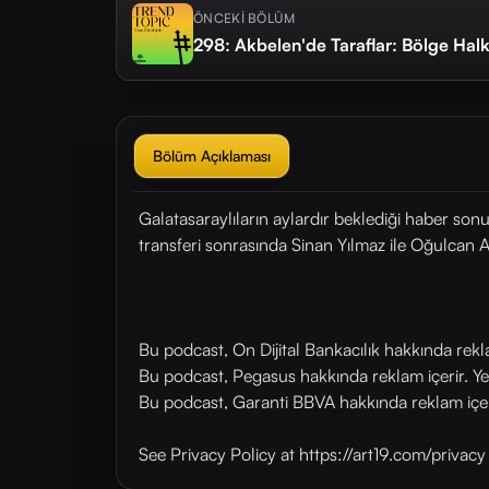
ÖNCEKİ BÖLÜM
298: Akbelen'de Taraflar: Bölge Halkı,
Bölüm Açıklaması
Galatasaraylıların aylardır beklediği haber so
transferi sonrasında Sinan Yılmaz ile Oğulcan Ak
Bu podcast, On Dijital Bankacılık hakkında rek
Bu podcast, Pegasus hakkında reklam içerir. Y
Bu podcast, Garanti BBVA hakkında reklam içer
See Privacy Policy at https://art19.com/privac