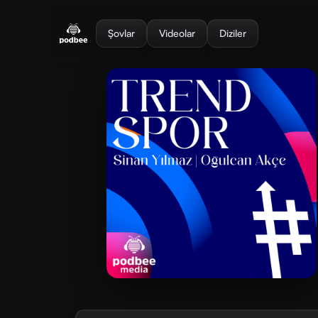
se menu
Şovlar
Videolar
Diziler