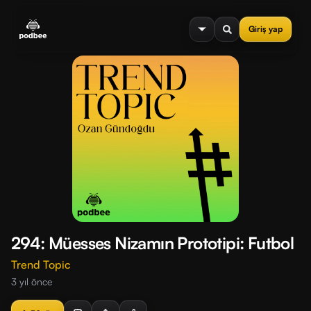
se menu
Giriş yap
294: Müesses Nizamın Prototipi: Futbol
Trend Topic
3 yıl önce