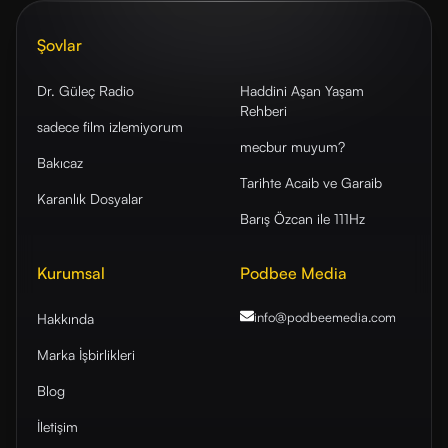
Şovlar
Dr. Güleç Radio
Haddini Aşan Yaşam
Rehberi
sadece film izlemiyorum
mecbur muyum?
Bakıcaz
Tarihte Acaib ve Garaib
Karanlık Dosyalar
Barış Özcan ile 111Hz
Kurumsal
Podbee Media
info@podbeemedia
.com
Hakkında
Marka İşbirlikleri
Blog
İletişim