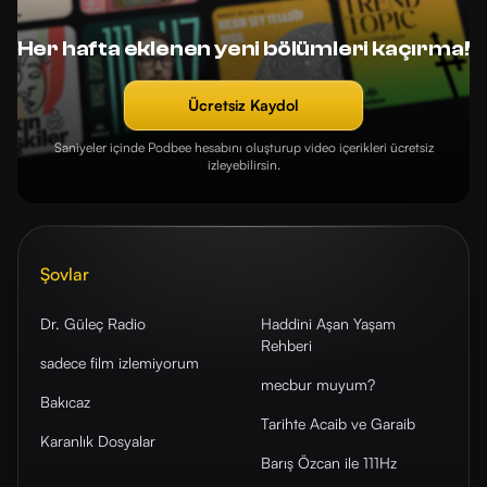
Her hafta eklenen yeni bölümleri kaçırma!
Ücretsiz Kaydol
Saniyeler içinde Podbee hesabını oluşturup video içerikleri ücretsiz
izleyebilirsin.
Şovlar
Dr. Güleç Radio
Haddini Aşan Yaşam
Rehberi
sadece film izlemiyorum
mecbur muyum?
Bakıcaz
Tarihte Acaib ve Garaib
Karanlık Dosyalar
Barış Özcan ile 111Hz