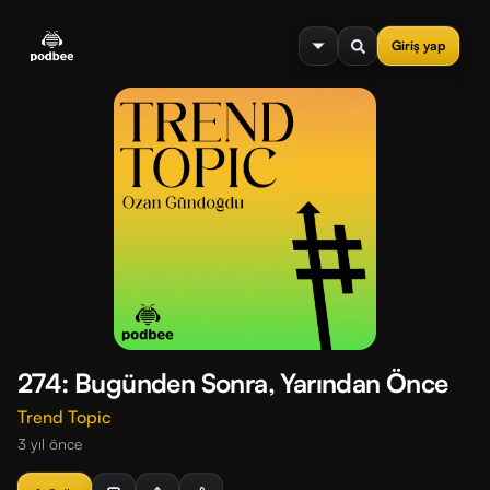
se menu
Giriş yap
274: Bugünden Sonra, Yarından Önce
Trend Topic
3 yıl önce