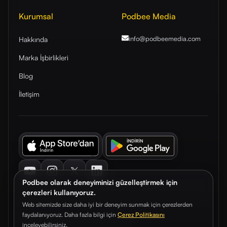
Kurumsal
Podbee Media
info@podbeemedia
.com
Hakkında
Marka İşbirlikleri
Blog
İletişim
Youtube
Instagram
Twitter
LinkedIn
Podbee olarak deneyiminizi güzelleştirmek için
çerezleri kullanıyoruz.
Web sitemizde size daha iyi bir deneyim sunmak için çerezlerden
faydalanıyoruz. Daha fazla bilgi için
Çerez Politikasını
© 2026. Podbee Media. Tüm hakları saklıdır.
inceleyebilirsiniz.