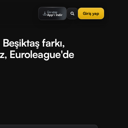
Ücretsiz
Giriş yap
App'i İndir
Beşiktaş farkı,
ız, Euroleague'de