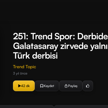
251: Trend Spor: Derbide 
Galatasaray zirvede yaln
Türk derbisi
Trend Topic
3 yıl önce
42 dk
Kaydet
Paylaş