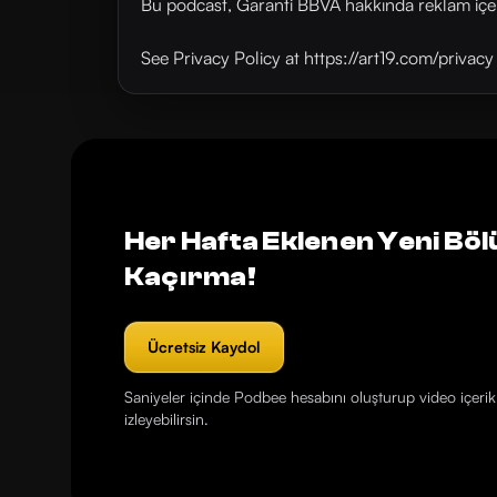
Bu podcast, Garanti BBVA hakkında reklam içer
See Privacy Policy at https://art19.com/privac
Her Hafta Eklenen Yeni Böl
Kaçırma!
Ücretsiz Kaydol
Saniyeler içinde Podbee hesabını oluşturup video içerikl
izleyebilirsin.