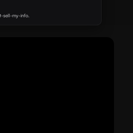
t-sell-my-info.