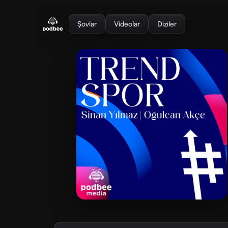
se menu
Şovlar
Videolar
Diziler