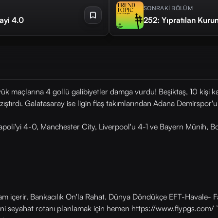
SONRAKİ BÖLÜM
ayi 4.0
252: Yıpratılan Kuru
k maçlarına 4 gollü galibiyetler damga vurdu! Beşiktaş, 10 kişi 
ıştırdı. Galatasaray ise ligin flaş takımlarından Adana Demirspor'u
apoli'yi 4-0, Manchester City, Liverpool'u 4-1 ve Bayern Münih, 
lam içerir. Bankacılık On'la Rahat. Dünya Döndükçe EFT-Havale- Fa
eni seyahat rotanı planlamak için hemen https://www.flypgs.com/ ’