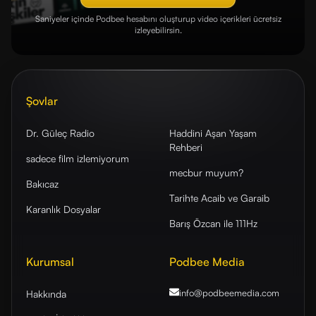
Saniyeler içinde Podbee hesabını oluşturup video içerikleri ücretsiz
izleyebilirsin.
Şovlar
Dr. Güleç Radio
Haddini Aşan Yaşam
Rehberi
sadece film izlemiyorum
mecbur muyum?
Bakıcaz
Tarihte Acaib ve Garaib
Karanlık Dosyalar
Barış Özcan ile 111Hz
Kurumsal
Podbee Media
info@podbeemedia
.com
Hakkında