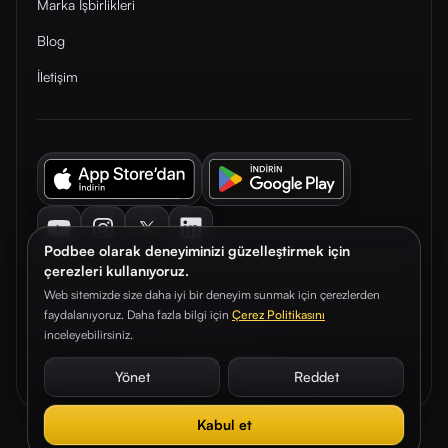
Marka İşbirlikleri
Blog
İletişim
Youtube
Instagram
Twitter
LinkedIn
Podbee olarak deneyiminizi güzelleştirmek için
çerezleri kullanıyoruz.
Web sitemizde size daha iyi bir deneyim sunmak için çerezlerden
faydalanıyoruz. Daha fazla bilgi için
Çerez Politikasını
© 2026. Podbee Media. Tüm hakları saklıdır.
inceleyebilirsiniz.
Çerez Tercihleri
Aydınlatma Metni
Gizlilik Sözleşmesi
Yönet
Reddet
Kabul et