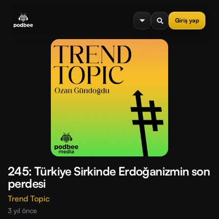
se menu
Giriş yap
245: Türkiye Sirkinde Erdoğanizmin son
perdesi
Trend Topic
3 yıl önce