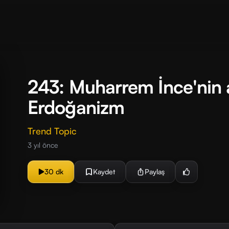
243: Muharrem İnce'nin a
Erdoğanizm
Trend Topic
3 yıl önce
30 dk
Kaydet
Paylaş