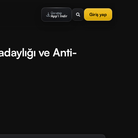
Ücretsiz
Giriş yap
App'i İndir
daylığı ve Anti-