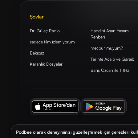
Şovlar
Dr. Güleç Radio
Haddini Aşan Yaşam
Rehberi
sadece film izlemiyorum
mecbur muyum?
Bakıcaz
Tarihte Acaib ve Garaib
Karanlık Dosyalar
Barış Özcan ile 111Hz
Podbee olarak deneyiminizi güzelleştirmek için çerezleri kul
© 2026. Podbee Media. Tüm hakları saklıdır.