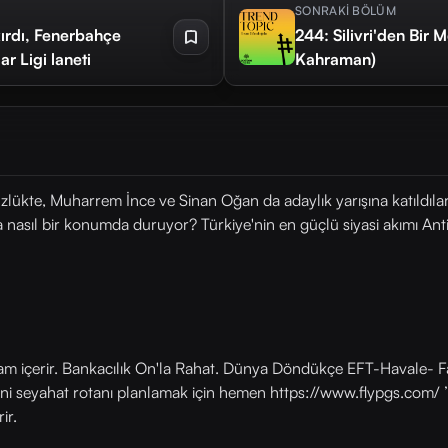
SONRAKİ BÖLÜM
kırdı, Fenerbahçe
244: Silivri'den Bir
r Ligi laneti
Kahraman)
lükte, Muharrem İnce ve Sinan Oğan da adaylık yarışına katıldılar.
 nasıl bir konumda duruyor? Türkiye'nin en güçlü siyasi akımı Ant
lam içerir. Bankacılık On'la Rahat. Dünya Döndükçe EFT-Havale- Fa
eni seyahat rotanı planlamak için hemen https://www.flypgs.com/ ’
ir.