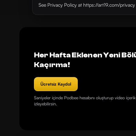
See Privacy Policy at https://art19.com/privac
Her Hafta Eklenen Yeni Böl
Kaçırma!
Ücretsiz Kaydol
Saniyeler içinde Podbee hesabını oluşturup video içerikl
izleyebilirsin.