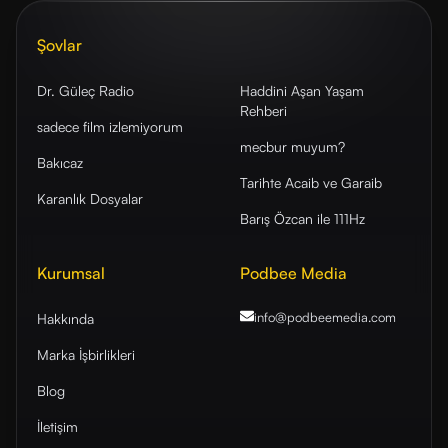
Şovlar
Dr. Güleç Radio
Haddini Aşan Yaşam
Rehberi
sadece film izlemiyorum
mecbur muyum?
Bakıcaz
Tarihte Acaib ve Garaib
Karanlık Dosyalar
Barış Özcan ile 111Hz
Kurumsal
Podbee Media
info@podbeemedia
.com
Hakkında
Marka İşbirlikleri
Blog
İletişim