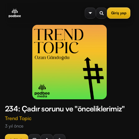
se menu
Giriş yap
234: Çadır sorunu ve "önceliklerimiz"
Trend Topic
3 yıl önce