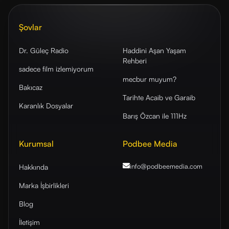
Şovlar
Dr. Güleç Radio
Haddini Aşan Yaşam
Rehberi
sadece film izlemiyorum
mecbur muyum?
Bakıcaz
Tarihte Acaib ve Garaib
Karanlık Dosyalar
Barış Özcan ile 111Hz
Kurumsal
Podbee Media
info@podbeemedia
.com
Hakkında
Marka İşbirlikleri
Blog
İletişim