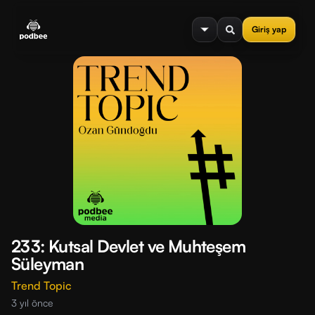
se menu
Giriş yap
233: Kutsal Devlet ve Muhteşem
Süleyman
Trend Topic
3 yıl önce