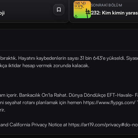
SONRAKİ BÖLÜM
oji
232: Kim kimin yarası
bıraktık. Hayatını kaybedenlerin sayısı 31 bin 643'e yükseldi. Siya
ıkça iktidar hesap vermek zorunda kalacak.
lam içerir. Bankacılık On'la Rahat. Dünya Döndükçe EFT-Havale- Fa
eni seyahat rotanı planlamak için hemen https://www.flypgs.com/ ’
ir.
y and California Privacy Notice at https://art19.com/privacy#do-no