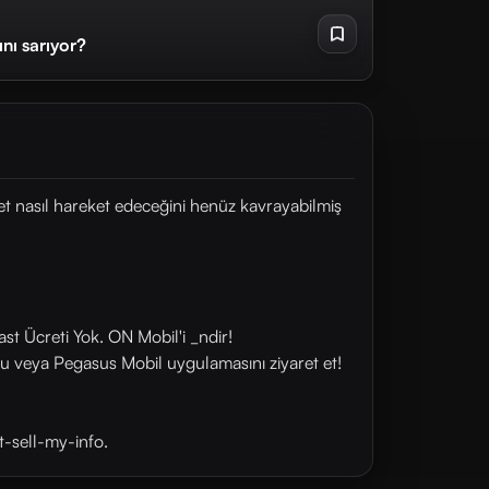
nı sarıyor?
set nasıl hareket edeceğini henüz kavrayabilmiş
st Ücreti Yok. ON Mobil'i _ndir!
u veya Pegasus Mobil uygulamasını ziyaret et!
t-sell-my-info.