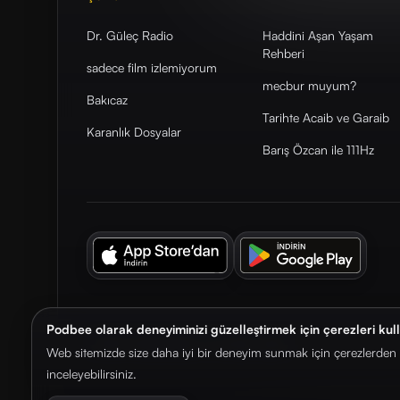
Dr. Güleç Radio
Haddini Aşan Yaşam
Rehberi
sadece film izlemiyorum
mecbur muyum?
Bakıcaz
Tarihte Acaib ve Garaib
Karanlık Dosyalar
Barış Özcan ile 111Hz
Podbee olarak deneyiminizi güzelleştirmek için çerezleri kul
© 2026. Podbee Media. Tüm hakları saklıdır.
Web sitemizde size daha iyi bir deneyim sunmak için çerezlerden f
inceleyebilirsiniz.