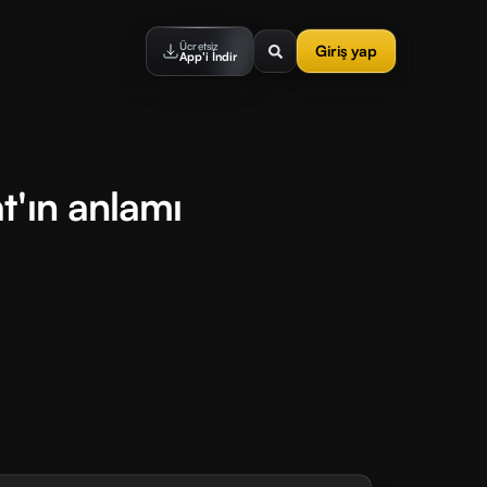
Ücretsiz
Giriş yap
App'i İndir
t'ın anlamı