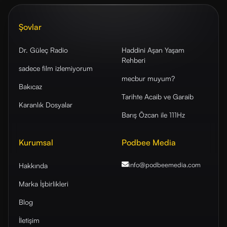
Şovlar
Dr. Güleç Radio
Haddini Aşan Yaşam
Rehberi
sadece film izlemiyorum
mecbur muyum?
Bakıcaz
Tarihte Acaib ve Garaib
Karanlık Dosyalar
Barış Özcan ile 111Hz
Kurumsal
Podbee Media
info@podbeemedia
.com
Hakkında
Marka İşbirlikleri
Blog
İletişim