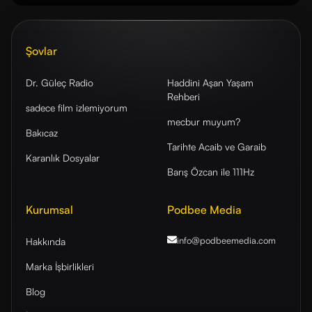
Şovlar
Dr. Güleç Radio
Haddini Aşan Yaşam
Rehberi
sadece film izlemiyorum
mecbur muyum?
Bakıcaz
Tarihte Acaib ve Garaib
Karanlık Dosyalar
Barış Özcan ile 111Hz
Kurumsal
Podbee Media
info@podbeemedia
.com
Hakkında
Marka İşbirlikleri
Blog