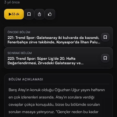
3 yıl önce
33 dk
ÖNCEKİ BÖLÜM
221: Trend Spor: Galatasaray iki kulvarda da kazandı,
Fenerbahçe zirve takibinde, Konyaspor'da İlhan Palut
dönemi sona erdi
SONRAKİ BÖLÜM
223: Trend Spor: Süper Lig'de 20. Hafta
Değerlendirmesi, Zirvedeki Galatasaray ve
Fenerbahçe Hata Yapmadı
BÖLÜM AÇIKLAMASI
Barış Atay'ın konuk olduğu Oğuzhan Uğur yayını haftanın
en çok izlenenleri arasında. Atay'ın sorulara verdiği
cevaplar çokça konuşuldu, bizse bu bölümde sorulan
soruları masaya yatırıyoruz. "Gençler neden bu kadar