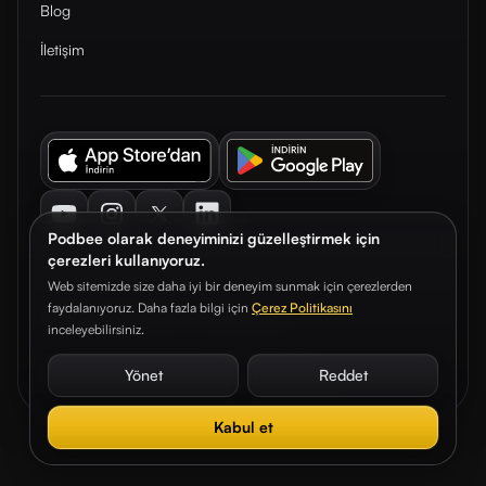
Blog
İletişim
Youtube
Instagram
Twitter
LinkedIn
Podbee olarak deneyiminizi güzelleştirmek için
çerezleri kullanıyoruz.
Web sitemizde size daha iyi bir deneyim sunmak için çerezlerden
faydalanıyoruz. Daha fazla bilgi için
Çerez Politikasını
© 2026. Podbee Media. Tüm hakları saklıdır.
inceleyebilirsiniz.
Çerez Tercihleri
Aydınlatma Metni
Gizlilik Sözleşmesi
Yönet
Reddet
Kabul et