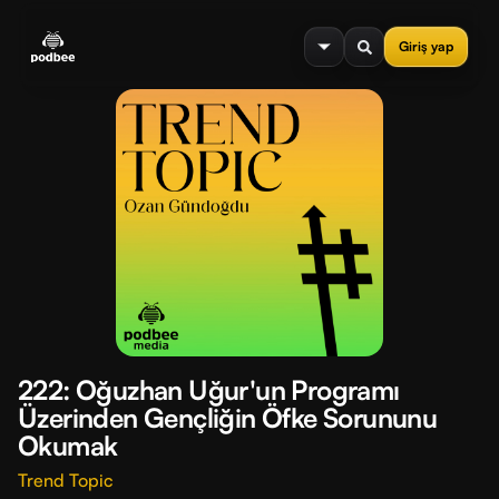
se menu
Giriş yap
222: Oğuzhan Uğur'un Programı
Üzerinden Gençliğin Öfke Sorununu
Okumak
Trend Topic