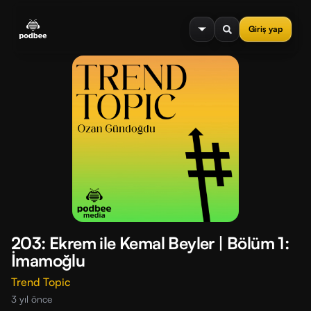
se menu
Giriş yap
203: Ekrem ile Kemal Beyler | Bölüm 1:
İmamoğlu
Trend Topic
3 yıl önce