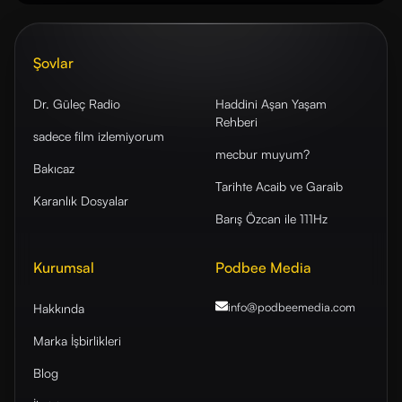
Şovlar
Dr. Güleç Radio
Haddini Aşan Yaşam
Rehberi
sadece film izlemiyorum
mecbur muyum?
Bakıcaz
Tarihte Acaib ve Garaib
Karanlık Dosyalar
Barış Özcan ile 111Hz
Kurumsal
Podbee Media
info@podbeemedia
.com
Hakkında
Marka İşbirlikleri
Blog