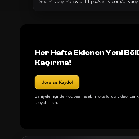
See Privacy Policy at https://art19.com/privac
Her Hafta Eklenen Yeni Böl
Kaçırma!
Ücretsiz Kaydol
Saniyeler içinde Podbee hesabını oluşturup video içerikl
izleyebilirsin.