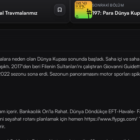
SONRAKİ BÖLÜM
sal Travmalarımız
197: Para Dünya Kup
lara neden olan Dünya Kupası sonunda başladı. Saha içi ve saha dı
tı. 2017'den beri Filenin Sultanları'nı çalıştıran Giovanni Guidetti i
2022 sezonu sona erdi. Sezonun panoramasını motor sporları spikeri
lam içerir. Bankacılık On'la Rahat. Dünya Döndükçe EFT-Havale- Fa
eni seyahat rotanı planlamak için hemen https://www.flypgs.com/ ’
ir.