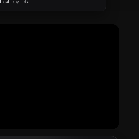
t-sell-my-info.