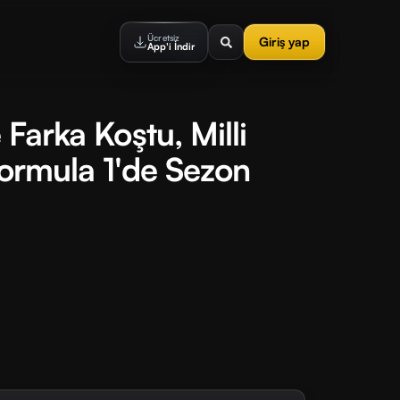
Ücretsiz
Giriş yap
App'i İndir
 Farka Koştu, Milli
Formula 1'de Sezon