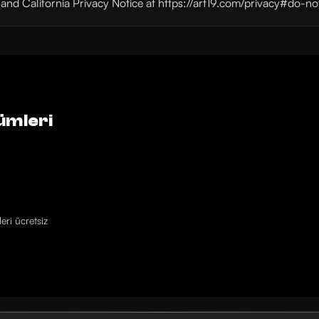
y and California Privacy Notice at https://art19.com/privacy#do-no
ümleri
eri ücretsiz