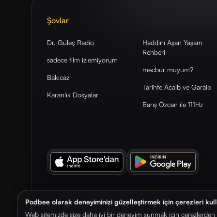
Şovlar
Dr. Güleç Radio
Haddini Aşan Yaşam
Rehberi
sadece film izlemiyorum
mecbur muyum?
Bakıcaz
Tarihte Acaib ve Garaib
Karanlık Dosyalar
Barış Özcan ile 111Hz
Podbee olarak deneyiminizi güzelleştirmek için çerezleri kul
© 2026. Podbee Media. Tüm hakları saklıdır.
Web sitemizde size daha iyi bir deneyim sunmak için çerezlerden f