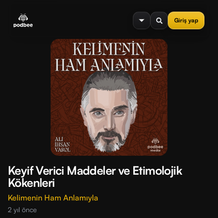
se menu
Giriş yap
Keyif Verici Maddeler ve Etimolojik
Kökenleri
Kelimenin Ham Anlamıyla
2 yıl önce