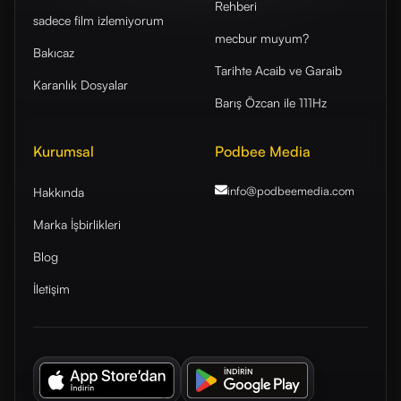
Rehberi
sadece film izlemiyorum
mecbur muyum?
Bakıcaz
Tarihte Acaib ve Garaib
Karanlık Dosyalar
Barış Özcan ile 111Hz
Kurumsal
Podbee Media
info@podbeemedia
.com
Hakkında
Marka İşbirlikleri
Blog
İletişim