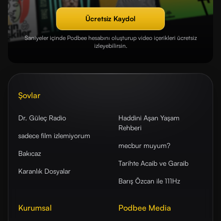
Ücretsiz Kaydol
Saniyeler içinde Podbee hesabını oluşturup video içerikleri ücretsiz
izleyebilirsin.
Şovlar
Dr. Güleç Radio
Haddini Aşan Yaşam
Rehberi
sadece film izlemiyorum
mecbur muyum?
Bakıcaz
Tarihte Acaib ve Garaib
Karanlık Dosyalar
Barış Özcan ile 111Hz
Kurumsal
Podbee Media