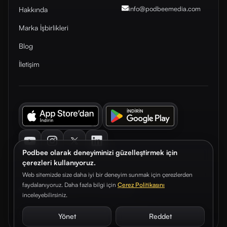
info@podbeemedia
.com
Hakkında
Marka İşbirlikleri
Blog
İletişim
Youtube
Instagram
Twitter
LinkedIn
Podbee olarak deneyiminizi güzelleştirmek için
çerezleri kullanıyoruz.
Web sitemizde size daha iyi bir deneyim sunmak için çerezlerden
faydalanıyoruz. Daha fazla bilgi için
Çerez Politikasını
© 2026. Podbee Media. Tüm hakları saklıdır.
inceleyebilirsiniz.
Çerez Tercihleri
Aydınlatma Metni
Gizlilik Sözleşmesi
Yönet
Reddet