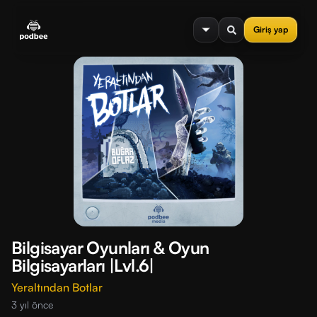
se menu
Giriş yap
Bilgisayar Oyunları & Oyun
Bilgisayarları |Lvl.6|
Yeraltından Botlar
3 yıl önce