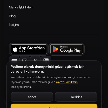
Marka İşbirlikleri
Blog
İletişim
Youtube
Instagram
Twitter
LinkedIn
Podbee olarak deneyiminizi güzelleştirmek için
çerezleri kullanıyoruz.
Web sitemizde size daha iyi bir deneyim sunmak için çerezlerden
faydalanıyoruz. Daha fazla bilgi için
Çerez Politikasını
© 2026. Podbee Media. Tüm hakları saklıdır.
inceleyebilirsiniz.
Çerez Tercihleri
Aydınlatma Metni
Gizlilik Sözleşmesi
Yönet
Reddet