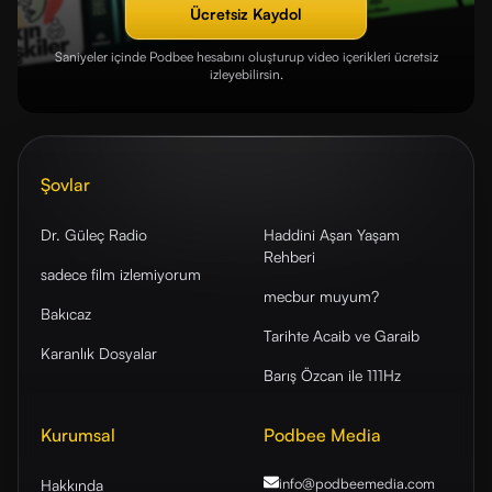
Ücretsiz Kaydol
Saniyeler içinde Podbee hesabını oluşturup video içerikleri ücretsiz
izleyebilirsin.
Şovlar
Dr. Güleç Radio
Haddini Aşan Yaşam
Rehberi
sadece film izlemiyorum
mecbur muyum?
Bakıcaz
Tarihte Acaib ve Garaib
Karanlık Dosyalar
Barış Özcan ile 111Hz
Kurumsal
Podbee Media
info@podbeemedia
.com
Hakkında