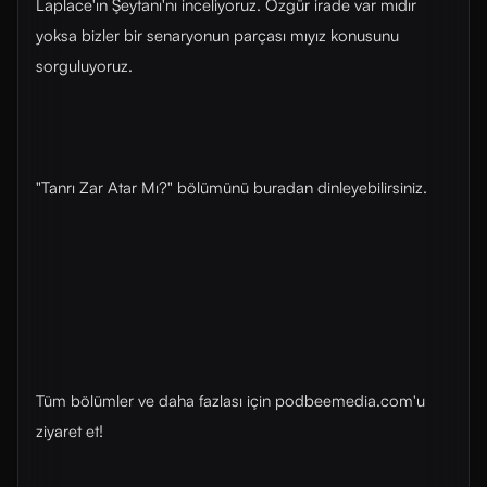
Laplace'ın Şeytanı'nı inceliyoruz. Özgür irade var mıdır
yoksa bizler bir senaryonun parçası mıyız konusunu
sorguluyoruz.
"Tanrı Zar Atar Mı?" bölümünü buradan dinleyebilirsiniz.
Tüm bölümler ve daha fazlası için ⁠⁠podbeemedia.com⁠⁠'u
ziyaret et!