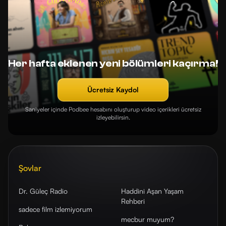
Her hafta eklenen yeni bölümleri kaçırma!
Ücretsiz Kaydol
Saniyeler içinde Podbee hesabını oluşturup video içerikleri ücretsiz
izleyebilirsin.
Şovlar
Dr. Güleç Radio
Haddini Aşan Yaşam
Rehberi
sadece film izlemiyorum
mecbur muyum?