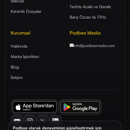
Bakıcaz
Tarihte Acaib ve Garaib
Karanlık Dosyalar
Barış Özcan ile 111Hz
Kurumsal
Podbee Media
info@podbeemedia
.com
Hakkında
Marka İşbirlikleri
Blog
İletişim
Youtube
Instagram
Twitter
LinkedIn
Podbee olarak deneyiminizi güzelleştirmek için