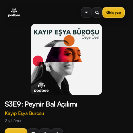
se menu
Giriş yap
S3E9: Peynir Bal Açılımı
Kayıp Eşya Bürosu
2 yıl önce