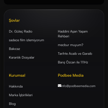
Şovlar
Dr. Güleç Radio
Haddini Aşan Yaşam
Rehberi
sadece film izlemiyorum
mecbur muyum?
Bakıcaz
Tarihte Acaib ve Garaib
Karanlık Dosyalar
Barış Özcan ile 111Hz
Kurumsal
Podbee Media
info@podbeemedia
.com
Hakkında
Marka İşbirlikleri
Blog