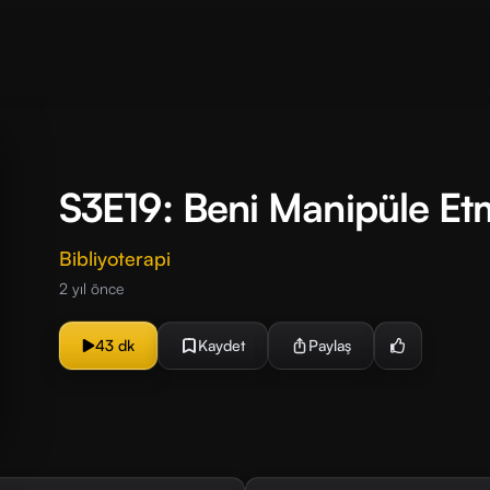
S3E19: Beni Manipüle E
Bibliyoterapi
2 yıl önce
43 dk
Kaydet
Paylaş