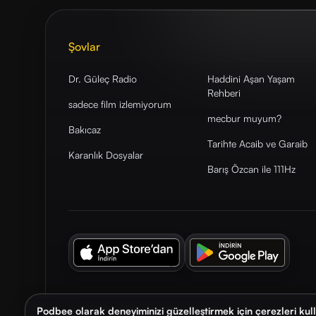
Şovlar
Dr. Güleç Radio
Haddini Aşan Yaşam
Rehberi
sadece film izlemiyorum
mecbur muyum?
Bakıcaz
Tarihte Acaib ve Garaib
Karanlık Dosyalar
Barış Özcan ile 111Hz
Podbee olarak deneyiminizi güzelleştirmek için çerezleri kul