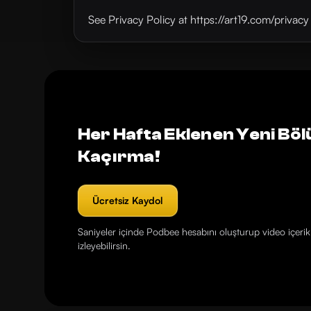
See Privacy Policy at https://art19.com/privac
Her Hafta Eklenen Yeni Böl
Kaçırma!
Ücretsiz Kaydol
Saniyeler içinde Podbee hesabını oluşturup video içerikl
izleyebilirsin.