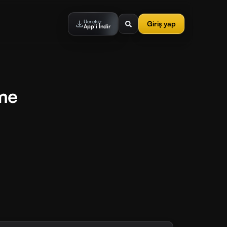
Ücretsiz
Giriş yap
App'i İndir
tme