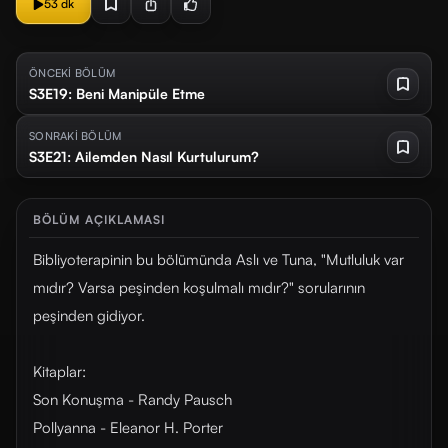
53 dk
ÖNCEKİ BÖLÜM
S3E19: Beni Manipüle Etme
SONRAKİ BÖLÜM
S3E21: Ailemden Nasıl Kurtulurum?
BÖLÜM AÇIKLAMASI
Bibliyoterapinin bu bölümünda Aslı ve Tuna, "Mutluluk var
mıdır? Varsa peşinden koşulmalı mıdır?" sorularının
peşinden gidiyor.
Kitaplar:
Son Konuşma - Randy Pausch
Pollyanna - Eleanor H. Porter