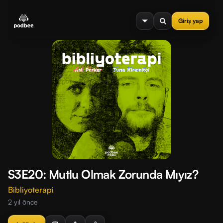
se menu
Giriş yap
S3E20: Mutlu Olmak Zorunda Mıyız?
Bibliyoterapi
2 yıl önce