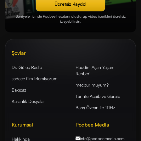
Ücretsiz Kaydol
Saniyeler içinde Podbee hesabını oluşturup video içerikleri ücretsiz
izleyebilirsin.
Şovlar
Dr. Güleç Radio
Haddini Aşan Yaşam
Rehberi
sadece film izlemiyorum
mecbur muyum?
Bakıcaz
Tarihte Acaib ve Garaib
Karanlık Dosyalar
Barış Özcan ile 111Hz
Kurumsal
Podbee Media
info@podbeemedia
.com
Hakkında