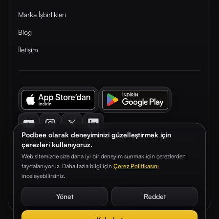
Marka İşbirlikleri
Blog
İletişim
Youtube
Instagram
Twitter
LinkedIn
Podbee olarak deneyiminizi güzelleştirmek için
çerezleri kullanıyoruz.
Web sitemizde size daha iyi bir deneyim sunmak için çerezlerden
faydalanıyoruz. Daha fazla bilgi için
Çerez Politikasını
© 2026. Podbee Media. Tüm hakları saklıdır.
inceleyebilirsiniz.
Çerez Tercihleri
Aydınlatma Metni
Gizlilik Sözleşmesi
Yönet
Reddet