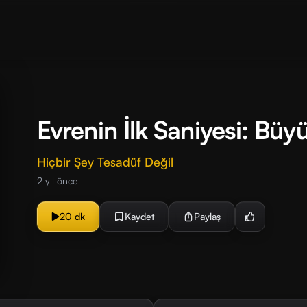
Evrenin İlk Saniyesi: Bü
Hiçbir Şey Tesadüf Değil
2 yıl önce
20 dk
Kaydet
Paylaş