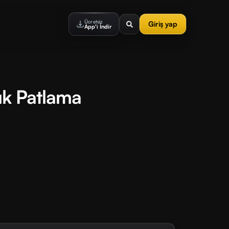
Ücretsiz
Giriş yap
App'i İndir
yük Patlama